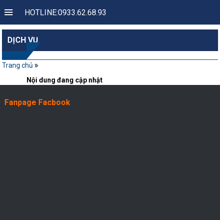
HOTLINE:0933.62.68.93
DỊCH VỤ
»
Trang chủ
Nội dung đang cập nhật
Fanpage Facbook