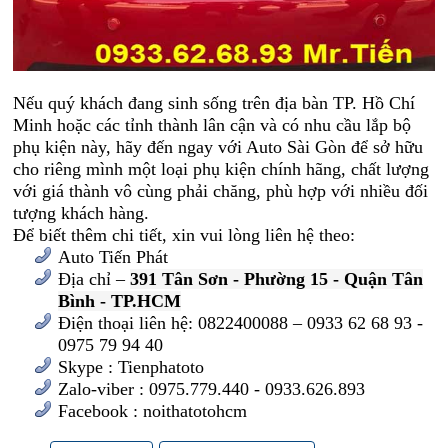
Nếu quý khách đang sinh sống trên địa bàn TP. Hồ Chí
Minh hoặc các tỉnh thành lân cận và có nhu cầu lắp bộ
phụ kiện này, hãy đến ngay với Auto Sài Gòn để sở hữu
cho riêng mình một loại phụ kiện chính hãng, chất lượng
với giá thành vô cùng phải chăng, phù hợp với nhiều đối
tượng khách hàng.
Để biết thêm chi tiết, xin vui lòng liên hệ theo:
Auto Tiến Phát
Địa chỉ –
391 Tân Sơn - Phường 15 - Quận Tân
Bình - TP.HCM
Điện thoại liên hệ: 0822400088 – 0933 62 68 93 -
0975 79 94 40
Skype : Tienphatoto
Zalo-viber : 0975.779.440 - 0933.626.893
Facebook : noithatotohcm