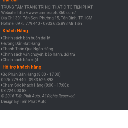
TRUNG TÂM TRANG TRÍ NỘI THẤT Ô TÔ TIẾN PHÁT
Website: http://www.cameraoto360.com/
Địa Chỉ: 391 Tân Sơn, Phường 15, Tân Bình, TP.HCM
Hotline: 0975.779.440 - 0933.626.893 Mr Tiến
Khách Hàng
Chính sách bán buôn đại lý
Hưỡng Dẫn Đặt Hàng
Thanh Toán Qua Ngân Hàng
Chính sách vận chuyển, bảo hành, đổi trả
Chính sách bảo mật
Hỗ trợ khách hàng
Bộ Phận Bán Hàng (8:00 - 17:00):
0975.779.440 - 0933.626.893
Chăm Sóc Khách Hàng (8:00 - 17:00):
08 224 000 88
© 2016 Tiến Phát Auto. All Rights Reserved.
Design By
Tiến Phát Auto