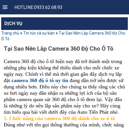
HOTLINE:0933.62.68.93
DỊCH VỤ
»
»
Trang chủ
Tin tức và sự kiện
Tại Sao Nên Lắp Camera 360 Độ Cho
Ô Tô
Tại Sao Nên Lắp Camera 360 Độ Cho Ô Tô
Camera 360 độ cho ô tô hiện nay đã trở thành một trong
những phụ kiện không thể thiếu dành cho mỗi chiếc xe
ngày nay. Chính vì thế mà thời gian gần đây dịch vụ lắp
đặt
camera 360 độ ô tô uy tín
đang dần trở nên được sử
dụng nhiều hơn. Điều này cho chúng ta thấy rằng các chủ
xe hơi ngày nay dần nhận ra những lợi ích của bộ sản
phẩm camera quan sát 360 độ cho ô tô đem lại. Vậy đâu
là những lý do nên lắp sản phẩm này cho xe? Hãy cùng
tìm hiểu qua bài viết dưới đây của Auto Tiến Phát nhé.
1. Chức năng của camera 360 độ dành cho xe ô tô
Đúng như với tên gọi thông thường của mình, chức năng