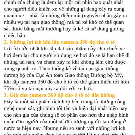
chính của chúng là đem lại một cái nhìn bao quát nhất
cho người điều khiển xe về những gì đang xảy ra xung
quanh xe – nhất là những điểm mù (nguyên nhân gây ra
nhiều vụ tai nạn giao thông) mà tài xế khó có thể quan
sát được bằng mắt thường hay là kể cả sử dụng gương
chiếu hậu
2.
Những lợi ích khi lắp camera 360 độ cho ô tô
Lợi ích lớn nhất khi lắp đặt sản phẩm này cho chiếc xe
hơi đem lại cho người sử dụng xe hơi đó sẽ là hạn chế đi
những tai nạn, va chạm xảy ra khi không làm chủ được
xung quanh xe. Theo thống kê về tai nạn giao thông
đường bộ của Cục An toàn Giao thông Đường bộ Mỹ,
khi lắp camera 360 độ cho ô tô có thể giảm thiểu tới hơn
75% số vụ tai nạn xảy ra đối với xe hơi.
3.
Giá của camera 360 độ cho ô tô có đắt không
Đây là một sản phẩm tích hợp bên trong là những công
nghệ quan sát, ghi hình tối tân và hiện đại nhất hiện nay
cho nên giá của chúng sẽ có phần cao hơn thu nhập bình
quân đầu người của một số đối tượng người lao động ở
nước ta hiện nay. Nhưng nếu so sánh với những lợi ích
của một sản phẩm đem lại cho người lái xe như trên thì