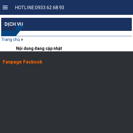
HOTLINE:0933.62.68.93
DỊCH VỤ
»
Trang chủ
Nội dung đang cập nhật
Fanpage Facbook