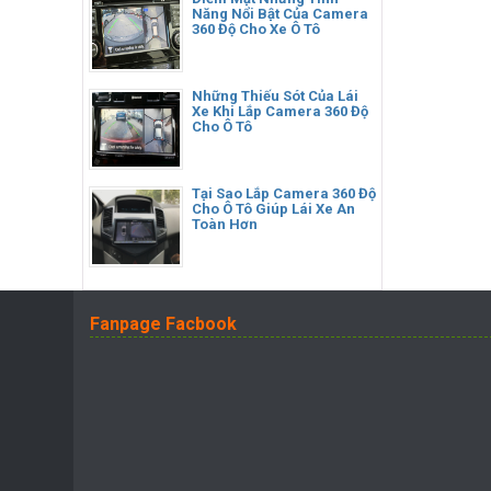
Năng Nổi Bật Của Camera
360 Độ Cho Xe Ô Tô
Những Thiếu Sót Của Lái
Xe Khi Lắp Camera 360 Độ
Cho Ô Tô
Tại Sao Lắp Camera 360 Độ
Cho Ô Tô Giúp Lái Xe An
Toàn Hơn
Fanpage Facbook