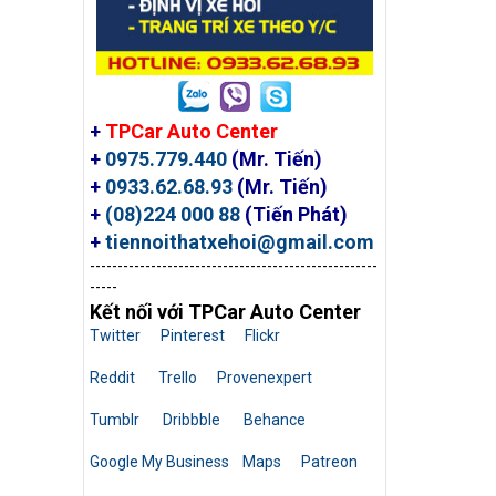
+
TPCar Auto Center
+
0975.779.440
(Mr. Tiến)
+
0933.62.68.93
(Mr. Tiến)
+
(08)224 000 88
(Tiến Phát)
+
tiennoithatxehoi@gmail.com
----------------------------------------------------
-----
Kết nối với TPCar Auto Center
Twitter
Pinterest
Flickr
Reddit
Trello
Provenexpert
Tumblr
Dribbble
Behance
Google My Business
Maps
Patreon