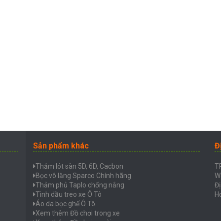
Sản phẩm khác
Đ
Thảm lót sàn 5D, 6D, Cacbon
T
Bọc vô lăng Sparco Chính hãng
W
Thảm phủ Taplo chống nắng
Đị
Tinh dầu treo xe Ô Tô
Ho
Áo da bọc ghế Ô Tô
Xem thêm Đồ chơi trong xe