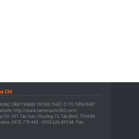
ịa Chỉ
RUNG TÂM TRANG TRÍ NỘI THẤT Ô TÔ TIẾN PHÁT
ebsite: http://www.cameraoto360.com/
a Chỉ: 391 Tân Sơn, Phường 15, Tân Bình, TP.HCM
tline: 0975.779.440 - 0933.626.893 Mr Tiến