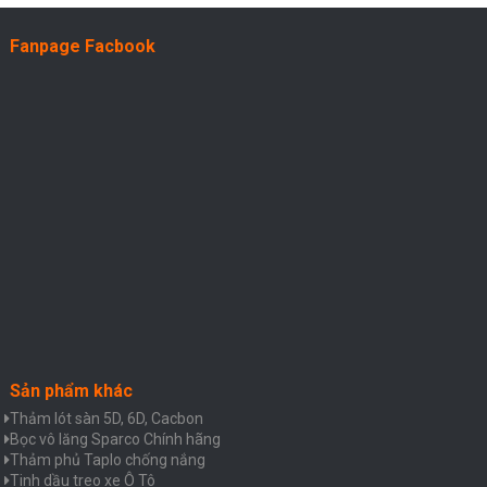
Fanpage Facbook
Sản phẩm khác
Thảm lót sàn 5D, 6D, Cacbon
Bọc vô lăng Sparco Chính hãng
Thảm phủ Taplo chống nắng
Tinh dầu treo xe Ô Tô