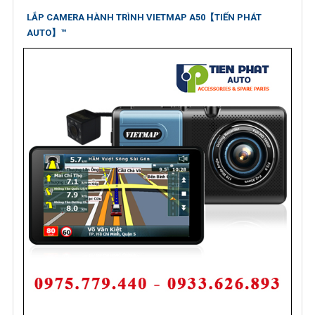
LẮP CAMERA HÀNH TRÌNH VIETMAP A50【TIẾN PHÁT
AUTO】™