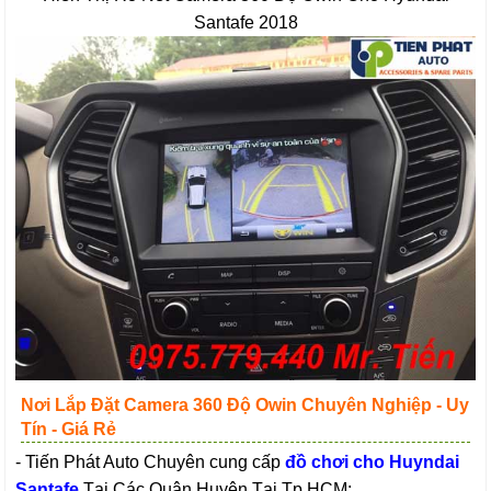
Santafe 2018
Nơi Lắp Đặt Camera 360 Độ Owin Chuyên Nghiệp - Uy
Tín - Giá Rẻ
- Tiến Phát Auto Chuyên cung cấp
đồ chơi cho Huyndai
Santafe
Tại Các Quận Huyện Tại Tp.HCM: