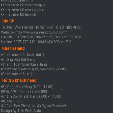
Áo da bọc ghế Ô Tô
Xem thêm Đồ chơi trong xe
Xem thêm Đồ chơi ngoài xe
Xem thêm Đồ tiện ích
Địa Chỉ
TRUNG TÂM TRANG TRÍ NỘI THẤT Ô TÔ TIẾN PHÁT
Website: http://www.cameraoto360.com/
Địa Chỉ: 391 Tân Sơn, Phường 15, Tân Bình, TP.HCM
Hotline: 0975.779.440 - 0933.626.893 Mr Tiến
Khách Hàng
Chính sách bán buôn đại lý
Hưỡng Dẫn Đặt Hàng
Thanh Toán Qua Ngân Hàng
Chính sách vận chuyển, bảo hành, đổi trả
Chính sách bảo mật
Hỗ trợ khách hàng
Bộ Phận Bán Hàng (8:00 - 17:00):
0975.779.440 - 0933.626.893
Chăm Sóc Khách Hàng (8:00 - 17:00):
08 224 000 88
© 2016 Tiến Phát Auto. All Rights Reserved.
Design By
Tiến Phát Auto