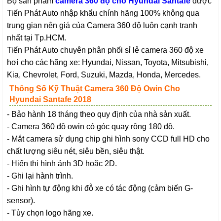
Bộ sản phẩm
camera 360 độ cho Hyundai Santafe
được
Tiến Phát Auto nhập khẩu chính hãng 100% không qua
trung gian nên giá của Camera 360 độ luôn cạnh tranh
nhất tại Tp.HCM.
Tiến Phát Auto chuyên phân phối sỉ lẻ camera 360 độ xe
hơi cho các hãng xe: Hyundai, Nissan, Toyota, Mitsubishi,
Kia, Chevrolet, Ford, Suzuki, Mazda, Honda, Mercedes.
Thông Số Kỹ Thuật Camera 360 Độ Owin Cho
Hyundai Santafe 2018
- Bảo hành 18 tháng theo quy định của nhà sản xuất.
- Camera 360 độ owin có góc quay rộng 180 độ.
- Mắt camera sử dụng chip ghi hình sony CCD full HD cho
chất lượng siêu nét, siêu bền, siêu thật.
- Hiển thị hình ảnh 3D hoặc 2D.
- Ghi lại hành trình.
- Ghi hình tự động khi đỗ xe có tác động (cảm biến G-
sensor).
- Tùy chọn logo hãng xe.