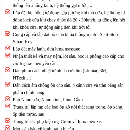
thống lên xuống kính, hệ thống gạt nước,...
Lắp đặt hệ thống tự động gập gương khi mở cửa, hệ thống tự
động lock cửa khi chạy ở tốc độ 20 - 30km/h, tự động lên hết
khi khóa cửa, tự động sáng đèn khi trời tối
Cung cấp và lắp đặt bộ chìa khóa thông minh - Start Stop
Smart Key
Lắp đặt máy lạnh, dựa lưng massage
Nhận thiết kế và may nệm, lót sàn, bọc la phông cao cấp cho
các loại xe theo yêu cầu.
Dán phim cách nhiệt tránh tia cực tím (Llumar, 3M,
NTech…)
Dán cách âm chống ồn cho sàn, 4 cánh cửa và trần bằng sản
phẩm chính hãng
Phủ Nano sơn, Nano kính, Phun Gầm
Trang trí, lắp ráp các loại ốp gỗ nội thất sang trọng, ốp xăng,
ốp đèn trước, sau
Trang trí các phụ kiện mạ Crom và Inox theo xe.
Móc cáp bảo vệ kính tránh bị cắp