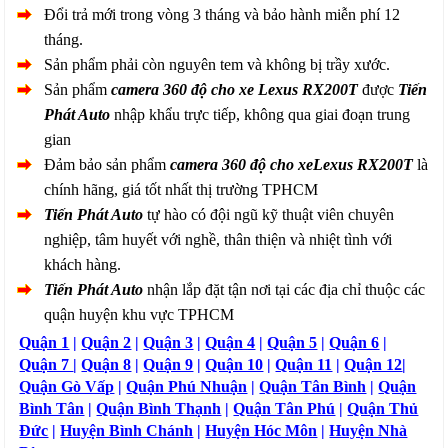
Đổi trả mới trong vòng 3 tháng và bảo hành miễn phí 12
tháng.
Sản phẩm phải còn nguyên tem và không bị trầy xước.
Sản phẩm
camera 360 độ cho xe Lexus RX200T
được
Tiến
Phát Auto
nhập khẩu trực tiếp, không qua giai đoạn trung
gian
Đảm bảo sản phẩm
camera 360 độ cho xeLexus RX200T
là
chính hãng, giá tốt nhất thị trường TPHCM
Tiến Phát Auto
tự hào có đội ngũ kỹ thuật viên chuyên
nghiệp, tâm huyết với nghề, thân thiện và nhiệt tình với
khách hàng.
Tiến Phát Auto
nhận lắp đặt tận nơi tại các địa chỉ thuộc các
quận huyện khu vực TPHCM
Quận 1
|
Quận 2
|
Quận 3
|
Quận 4
|
Quận 5
|
Quận 6
|
Quận 7
|
Quận 8
|
Quận 9
|
Quận 10
|
Quận 11
|
Quận 12
|
Quận Gò Vấp
|
Quận Phú Nhuận
|
Quận Tân Bình
|
Quận
Bình Tân
|
Quận Bình Thạnh
|
Quận Tân Phú
|
Quận Thủ
Đức
|
Huyện Bình Chánh
|
Huyện Hóc Môn
|
Huyện Nhà