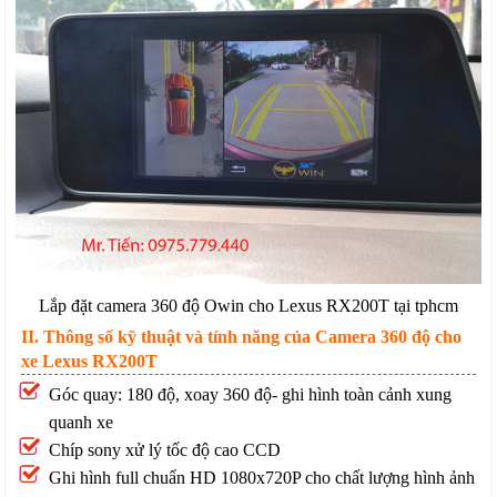
Lắp đặt camera 360 độ Owin cho Lexus RX200T tại tphcm
II. Thông số kỹ thuật và tính năng của Camera 360 độ cho
xe Lexus RX200T
Góc quay: 180 độ, xoay 360 độ- ghi hình toàn cảnh xung
quanh xe
Chíp sony xử lý tốc độ cao CCD
Ghi hình full chuẩn HD 1080x720P cho chất lượng hình ảnh