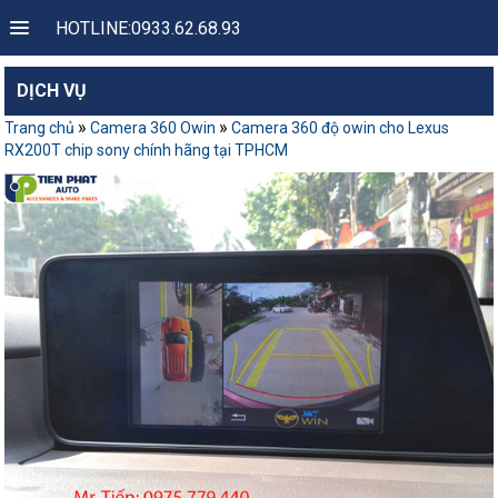
HOTLINE:0933.62.68.93
DỊCH VỤ
»
»
Trang chủ
Camera 360 Owin
Camera 360 độ owin cho Lexus
RX200T chip sony chính hãng tại TPHCM