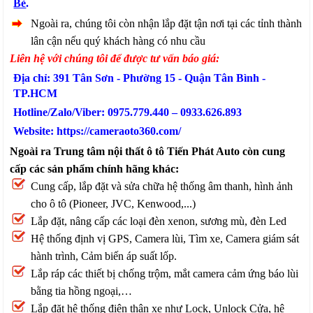
Bè
.
Ngoài ra, chúng tôi còn nhận lắp đặt tận nơi tại các tỉnh thành
lân cận nếu quý khách hàng có nhu cầu
Liên hệ với chúng tôi để được tư vấn báo giá:
Địa chỉ: 391 Tân Sơn - Phường 15 - Quận Tân Bình -
TP.HCM
Hotline/Zalo/Viber: 0975.779.440 – 0933.626.893
Website: https://cameraoto360.com/
Ngoài ra Trung tâm nội thất ô tô Tiến Phát Auto còn cung
cấp các sản phẩm chính hãng khác:
Cung cấp, lắp đặt và sửa chữa hệ thống âm thanh, hình ảnh
cho ô tô (Pioneer, JVC, Kenwood,...)
Lắp đặt, nâng cấp các loại đèn xenon, sương mù, đèn Led
Hệ thống định vị GPS, Camera lùi, Tìm xe, Camera giám sát
hành trình, Cảm biến áp suất lốp.
Lắp ráp các thiết bị chống trộm, mắt camera cảm ứng báo lùi
bằng tia hồng ngoại,…
Lắp đặt hệ thống điện thân xe như Lock, Unlock Cửa, hệ