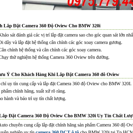
nh Lắp Đặt Camera 360 Độ Oview Cho BMW 320i
Khảo sát đánh giá các vị trí lắp đặt camera sao cho góc quan sát lớn nhấ
Đi dây và lắp đặt hệ thống cân chỉnh các góc xoay camera gương.
Cân chỉnh hệ thống và cân chỉnh các góc xoay camera.
 Chạy thử nghiệm hệ thống Camera 360 Oview trên đường.
ưu Ý Cho Khách Hàng Khi Lắp Đặt Camera 360 đô Oview
 chỉ uy tín cung cấp và lắp đặt Camera 360 độ Oview cho BMW 320I.
 phẩm chính hãng, xuất xứ rõ ràng.
o hành và bảo trì uy tín chất lượng.
 Lắp Đặt Camera 360 Độ Oview Cho BMW 320i Uy Tín Chất Lư
Auto chuyên cung cấp lắp đặt chính hãng sản phẩm Camera 360 độ Ov
uyên nghiệp uy tín
camera 360 DCT ô tô
cho BMW 320i tại Tp.HCM v