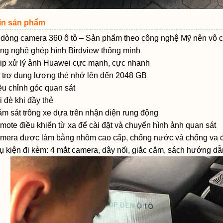
in sản phẩm
 dòng camera 360 ô tô – Sản phẩm theo công nghệ Mỹ nên vô c
ng nghệ ghép hình Birdview thông minh
ip xử lý ảnh Huawei cực mạnh, cực nhanh
 trợ dung lượng thẻ nhớ lên đến 2048 GB
ều chỉnh góc quan sát
i đè khi đầy thẻ
ám sát trông xe dựa trên nhận diện rung động
mote điều khiển từ xa để cài đặt và chuyển hình ảnh quan sát
mera được làm bằng nhôm cao cấp, chống nước và chống va đ
ụ kiện đi kèm: 4 mắt camera, dây nối, giắc cắm, sách hướng d