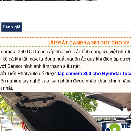
Đánh giá
LẮP ĐẶT CAMERA 360 DCT CHO XE
 camera 360 DCT cao cấp nhất với các tính năng ưu việt như t
h kể cả khi tắt máy, tự động ngắt nguồn ắc quy khi điện áp dướ
với Sensor hình ảnh âm thanh siêu nét.
với Tiến Phát Auto để được
lắp camera 360 cho Hyundai Tuc
yên nghiệp tay nghề cao, sản phẩm được nhập khẩu chính hãn
t nhất.