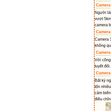
Camera 
Người lái
vượt 5km
camera bằ
Camera 
Camera 36
không qu
Camera 
Với công
tuyệt đối
Camera 
Bất kỳ ng
tốn nhiều
cảm biến
điều chỉn