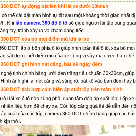
360 DCT tự động bật lên khi lái xe dưới 10km/h
 có thể cài đặt màn hình tự tắt sau một khoảng thời gian nhất đị
/h. Khi
lắp camera 360 độ ô tô
sẽ giúp người lái tập trung qua
ng tay, tránh xảy ra va chạm đáng tiếc.
360 DCT xóa bỏ mọi điểm mù khi lái xe
0 DCT lắp ở bốn phía ô tô giúp nhìn toàn thể ô tô, xóa bỏ mọi 
an sát được hết điểm mù của xe cùng vì vậy mà được hạn chế t
360 DCT ghi hình nét căng, bất kể ngày đêm
 nghệ tinh chỉnh bằng lưới đen trắng tiêu chuẩn 30x30cm, giúp
. Hình ảnh ghi lại nét căng và sáng rõ, bất kể vào ban đêm hay 
360 DCT tích hợp cảm biến áp suất lốp trên màn hình.
ười lái xe ô tô nào cũng phải quan tâm đến áp suất lốp. Lốp x
 nhiên liệu hơn để chạy xe. Còn lốp căng quá thì dễ dẫn đến nổ
 áp suất của các lốp, camera 360 DCT chính hãng giúp các bác 
h kịp thời.