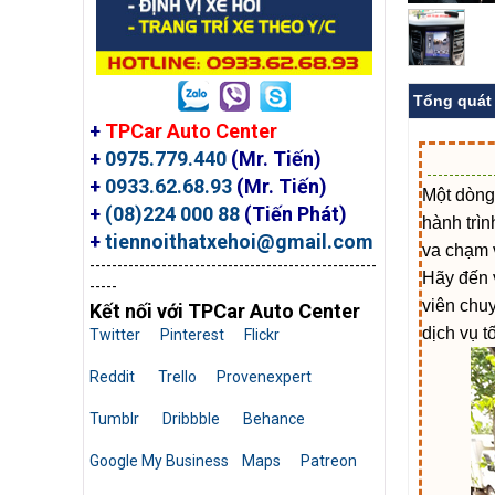
Tổng quát
+
TPCar Auto Center
+
0975.779.440
(Mr. Tiến)
+
0933.62.68.93
(Mr. Tiến)
Một dòng
+
(08)224 000 88
(Tiến Phát)
hành trìn
+
tiennoithatxehoi@gmail.com
va chạm 
----------------------------------------------------
Hãy đến 
-----
viên chu
Kết nối với TPCar Auto Center
dịch vụ tố
Twitter
Pinterest
Flickr
Reddit
Trello
Provenexpert
Tumblr
Dribbble
Behance
Google My Business
Maps
Patreon