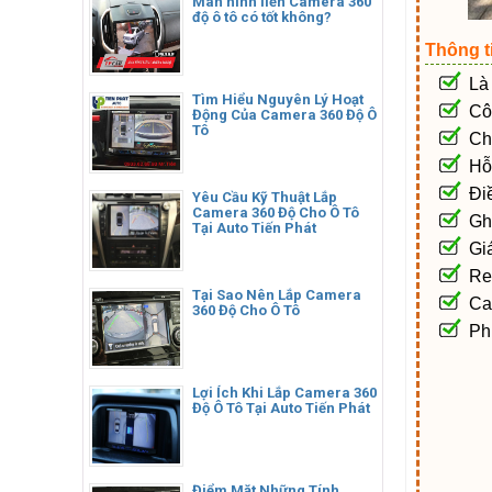
Màn hình liền Camera 360
độ ô tô có tốt không?
Thông t
Là
Tìm Hiểu Nguyên Lý Hoạt
Cô
Động Của Camera 360 Độ Ô
Tô
Ch
Hỗ
Đi
Yêu Cầu Kỹ Thuật Lắp
Camera 360 Độ Cho Ô Tô
Gh
Tại Auto Tiến Phát
Gi
Re
Tại Sao Nên Lắp Camera
Ca
360 Độ Cho Ô Tô
Ph
Lợi Ích Khi Lắp Camera 360
Độ Ô Tô Tại Auto Tiến Phát
Điểm Mặt Những Tính