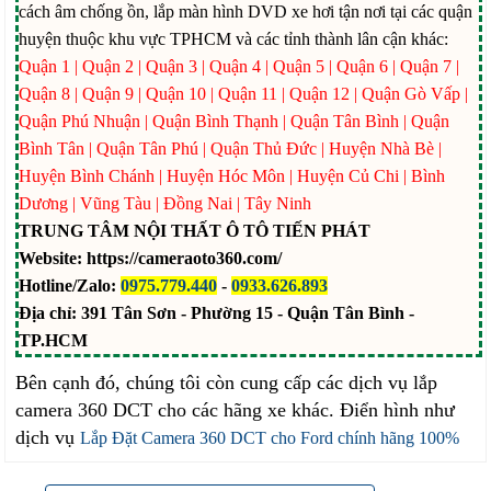
cách âm chống ồn, lắp màn hình DVD xe hơi tận nơi tại các quận
huyện thuộc khu vực TPHCM và các tỉnh thành lân cận khác:
Quận 1 | Quận 2 | Quận 3 | Quận 4 | Quận 5 | Quận 6 | Quận 7 |
Quận 8 | Quận 9 | Quận 10 | Quận 11 | Quận 12 | Quận Gò Vấp |
Quận Phú Nhuận | Quận Bình Thạnh | Quận Tân Bình | Quận
Bình Tân | Quận Tân Phú | Quận Thủ Đức | Huyện Nhà Bè |
Huyện Bình Chánh | Huyện Hóc Môn | Huyện Củ Chi | Bình
Dương | Vũng Tàu | Đồng Nai | Tây Ninh
TRUNG TÂM NỘI THẤT Ô TÔ TIẾN PHÁT
Website: https://cameraoto360.com/
Hotline/Zalo:
0975.779.440
-
0933.626.893
Địa chỉ: 391 Tân Sơn - Phường 15 - Quận Tân Bình -
TP.HCM
Bên cạnh đó, chúng tôi còn cung cấp các dịch vụ lắp
camera 360 DCT cho các hãng xe khác. Điển hình như
dịch vụ
Lắp Đặt Camera 360 DCT cho Ford chính hãng 100%