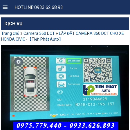
HOTLINE:0933.62.68.93
DỊCH VỤ
»
»
Trang chủ
Camera 360 DCT
LẮP ĐẶT CAMERA 360 DCT CHO XE
HONDA CIVIC -【Tiến Phát Auto】