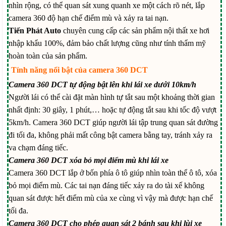
nhìn rộng, có thể quan sát xung quanh xe một cách rõ nét, lắp
camera 360 độ hạn chế điểm mù và xảy ra tai nạn.
Tiến Phát Auto
chuyên cung cấp các sản phẩm nội thất xe hơi
nhập khẩu 100%, đảm bảo chất lượng cũng như tính thẩm mỹ
hoàn toàn của sản phẩm.
Tính năng nổi bật của camera 360 DCT
Camera 360 DCT tự động bật lên khi lái xe dưới 10km/h
Người lái có thể cài đặt màn hình tự tắt sau một khoảng thời gian
nhất định: 30 giây, 1 phút,… hoặc tự động tắt sau khi tốc độ vượt
5km/h. Camera 360 DCT giúp người lái tập trung quan sát đường
đi tối đa, không phải mất công bật camera bằng tay, tránh xảy ra
va chạm đáng tiếc.
Camera 360 DCT xóa bỏ mọi điểm mù khi lái xe
Camera 360 DCT lắp ở bốn phía ô tô giúp nhìn toàn thể ô tô, xóa
bỏ mọi điểm mù. Các tai nạn đáng tiếc xảy ra do tài xế không
quan sát được hết điểm mù của xe cùng vì vậy mà được hạn chế
tối đa.
Camera 360 DCT cho phép quan sát 2 bánh sau khi lùi xe