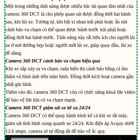
Một trong những tính năng được nhiều bác tài quan tâm nhất của
camera 360 DCT là cho phép quan sát được đồng thời hai bánh
sau, khi lùi xe. Tương tự, khi bật xi nhan trái phải hoặc ấn nút
cảnh báo va chạm có thể quan được bánh trước trái phải hoặc
đồng thời hai bánh trước. Tính năng này rất hữu ích cho người lái
xe ở nơi đường hẹp hoặc người mới lái xe, giúp quay đầu, lùi xe
dễ dàng.
Camera 360 DCT cảnh báo va chạm hiệu quả
Khi xe sắp xảy ra va chạm, rada hiển thị cảnh báo bằng cả âm
thâm và hình ảnh trên màn hình. Đồng thời kích hoạt camera gần
nhất ghi hình.
Thêm vào đó, camera 360 DCT còn có chức năng khoá file video
để bảo vệ file khi có va chạm mạnh.
Camera 360 DCT giám sát xe từ xa 24/24
Camera 360 DCT có thể quay hành trình kể cả khi xe tắt máy,
giám sát tình hình xung quanh xe 24/24. Khi điện áp Acquy dưới
12.6 ampe, camera sẽ tự động tắt để bảo vệ ắc quy.