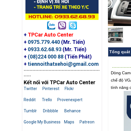
+
TPCar Auto Center
+
0975.779.440
(Mr. Tiến)
+
0933.62.68.93
(Mr. Tiến)
Tổng quát
+
(08)224 000 88
(Tiến Phát)
+
tiennoithatxehoi@gmail.com
----------------------------------------------------
Dòng Camer
-----
chế độ VGA 
Kết nối với TPCar Auto Center
tính năng 
Twitter
Pinterest
Flickr
Reddit
Trello
Provenexpert
Tumblr
Dribbble
Behance
Google My Business
Maps
Patreon