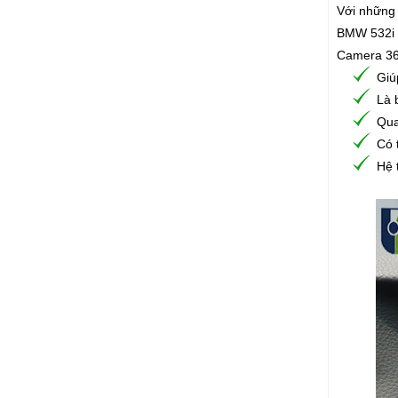
Với những
BMW 532i ba
Camera 360
Giú
Là 
Qua
Có 
Hệ 