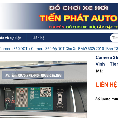
tức và sự kiện
Liên hệ
Camera 360 DCT
»
Camera 360 Độ DCT Cho Xe BMW 532i 2010 | Bản T3
Camera 360
Vinh – Ti
Mã:
LIÊN HỆ
Số lượng mua