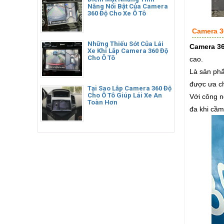
Năng Nổi Bật Của Camera
360 Độ Cho Xe Ô Tô
Camera 36
Những Thiếu Sót Của Lái
Camera 36
Xe Khi Lắp Camera 360 Độ
Cho Ô Tô
cao.
Là sản ph
được ưa chu
Tại Sao Lắp Camera 360 Độ
Cho Ô Tô Giúp Lái Xe An
Với công n
Toàn Hơn
đa khi cầm