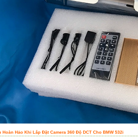
n Hoàn Hảo Khi Lắp Đặt Camera 360 Độ DCT Cho BMW 532i